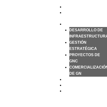
Ir
PROYECTOS
al
ACERCA DE
contenido
NOSOTROS
SERVICIOS
DESARROLLO DE
INFRAESTRUCTUR
GESTIÓN
ESTRATÉGICA
PROYECTOS DE
GNC
COMERCIALIZACIÓ
DE GN
POLÍTICAS
SOSTENIBILIDAD
CONTACTO